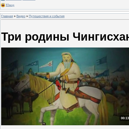
Юмор
Главная
»
Видео
»
Путешествия и события
Три родины Чингисха
00:13