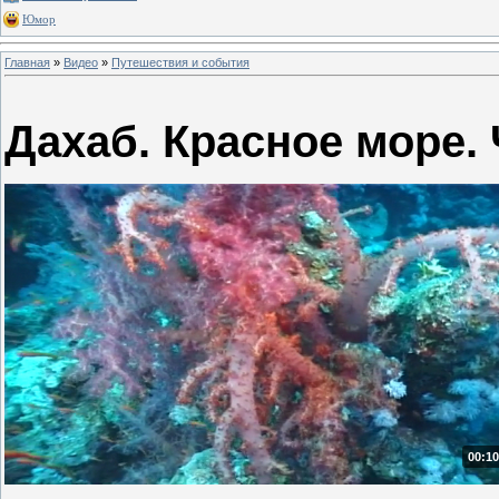
Юмор
Главная
»
Видео
»
Путешествия и события
Дахаб. Красное море. 
00:10