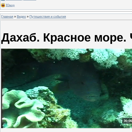
Юмор
Главная
»
Видео
»
Путешествия и события
Дахаб. Красное море. 
00:06