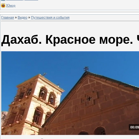
Юмор
Главная
»
Видео
»
Путешествия и события
Дахаб. Красное море. 
00:09