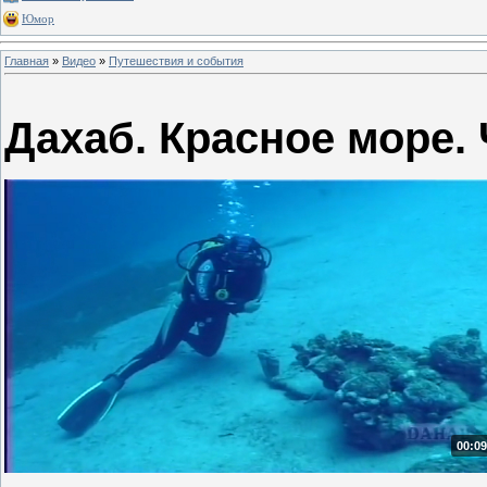
Юмор
Главная
»
Видео
»
Путешествия и события
Дахаб. Красное море. 
00:09