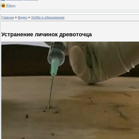
Юмор
Главная
»
Видео
»
Хобби и образование
Устранение личинок древоточца