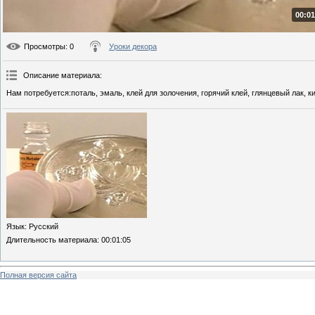
00:01
Просмотры
: 0
Уроки декора
Описание материала
:
Нам потребуется:поталь, эмаль, клей для золочения, горячий клей, глянцевый лак, ки
Язык
: Русский
Длительность материала
: 00:01:05
Полная версия сайта