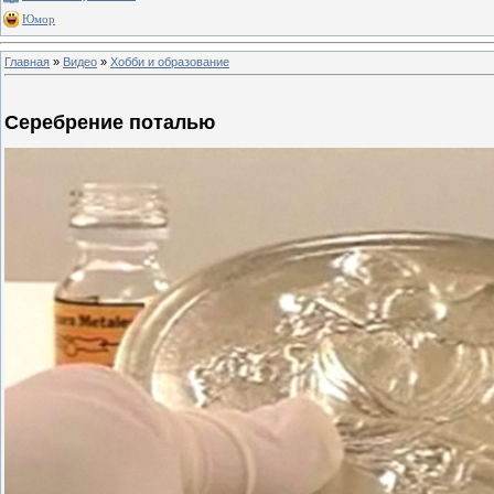
Юмор
Главная
»
Видео
»
Хобби и образование
Серебрение поталью