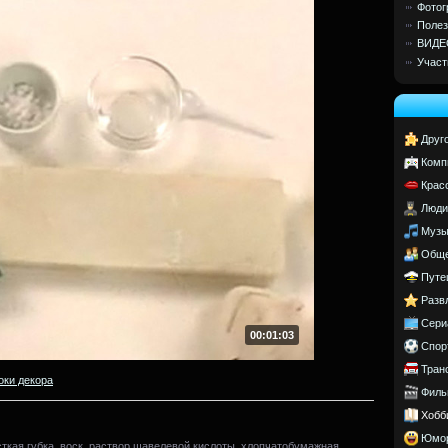
Фотог
Полез
ВИДЕ
Участ
Друг
Комп
Крас
Люди
Музы
Обще
Путе
Разв
Сери
00:01:03
Спор
Тран
оки декора
Филь
Хобб
Юмо
сткая губка, воск, раствор щавелевой кислоты, хлопчатобумажная