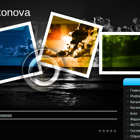
tonova
Главн
Инфор
Катал
Катал
Блог
зование
Фору
ФОТ
Госте
Обрат