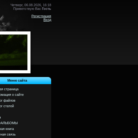
Четверг, 06.08.2026, 16:18
Приветствую Вас
Гость
Регистрация
Вход
Меню сайта
ая страница
мация о сайте
ог файлов
ог статей
м
ОАЛЬБОМЫ
вая книга
ная связь