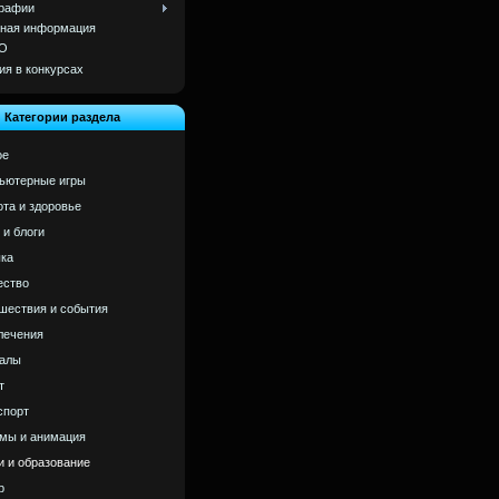
рафии
ная информация
О
ия в конкурсах
Категории раздела
ое
ьютерные игры
ота и здоровье
 и блоги
ка
ство
шествия и события
лечения
алы
т
спорт
мы и анимация
и и образование
р