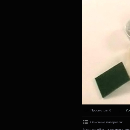
Просмотры
: 0
Ур
Описание материала
:
Нам потребуется:перчатки, же