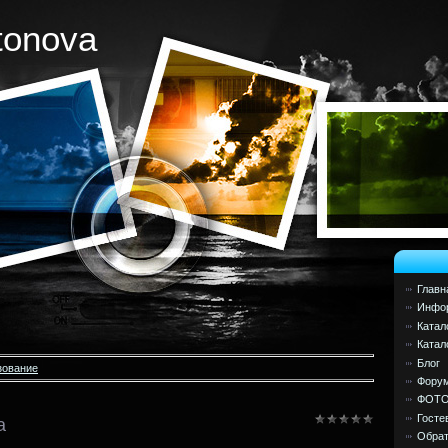
tonova
Главн
Инфор
Катал
Катал
Блог
зование
Фору
ФОТ
Госте
а
Обрат