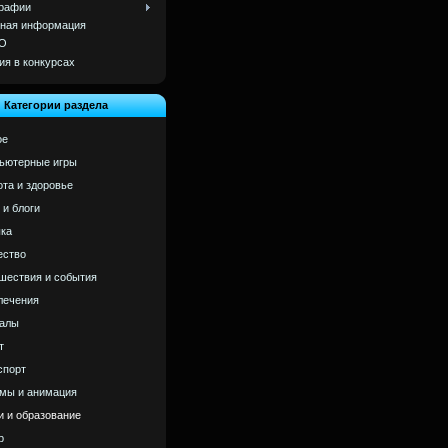
рафии
ная информация
О
ия в конкурсах
Категории раздела
ое
ьютерные игры
ота и здоровье
 и блоги
ка
ство
шествия и события
лечения
алы
т
спорт
мы и анимация
и и образование
р