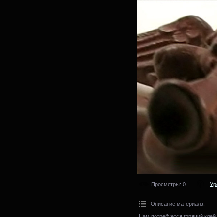
Просмотры
: 0
Ур
Описание материала
:
Нам потребуется:горячий клей, 