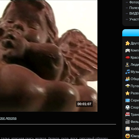
Фотог
Полез
ВИДЕ
Участ
Друг
Комп
Крас
Люди
Музы
Обще
Путе
Разв
Сери
00:01:07
Спор
Тран
оки декора
Филь
Хобб
Юмо
тальк, красная окись железа, белила, охра, воск, гипсовый образец,