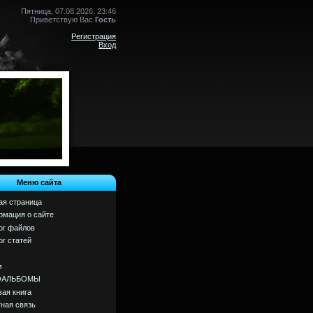
Пятница, 07.08.2026, 23:46
Приветствую Вас
Гость
Регистрация
Вход
Меню сайта
ая страница
мация о сайте
ог файлов
ог статей
м
ОАЛЬБОМЫ
вая книга
ная связь