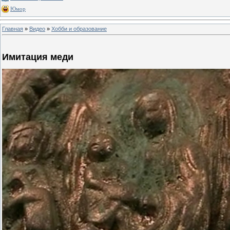
Юмор
Главная
»
Видео
»
Хобби и образование
Имитация меди