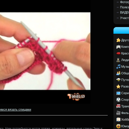
Фотог
Полез
ВИДЕ
Участ
Друг
Комп
Крас
Люди
Музы
Обще
Путе
Разв
Сери
00:01:13
Спор
Тран
имся вязать спицами
Филь
Хобб
Юмо
к». Нам потребуется моток пряжи, ножницы, вязальные спицы 3мм и