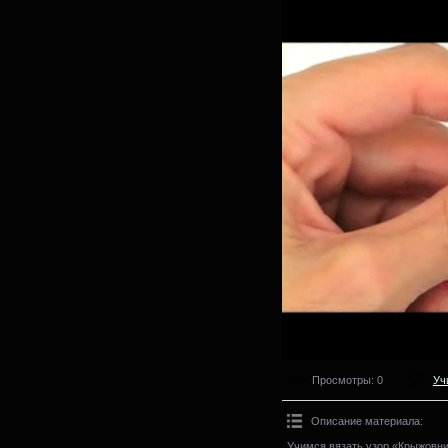
Просмотры
: 0
Уч
Описание материала
:
Учимся вязать узор «Крыжовни