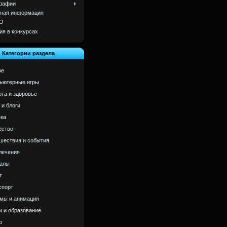
рафии
ная информация
О
ия в конкурсах
Категории раздела
ое
ьютерные игры
ота и здоровье
 и блоги
ка
ство
шествия и события
лечения
алы
т
спорт
мы и анимация
и и образование
р