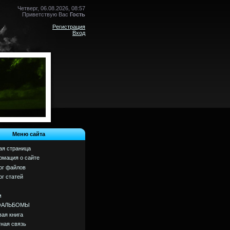
Четверг, 06.08.2026, 08:57
Приветствую Вас
Гость
Регистрация
Вход
Меню сайта
ая страница
мация о сайте
ог файлов
ог статей
м
ОАЛЬБОМЫ
вая книга
ная связь