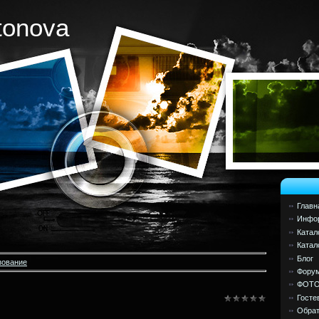
tonova
Главн
Инфор
Катал
Катал
Блог
зование
Фору
ФОТ
Госте
Обрат