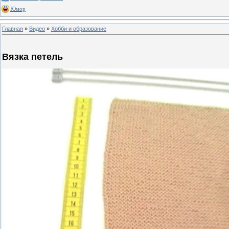
Юмор
Главная
»
Видео
»
Хобби и образование
Вязка петель