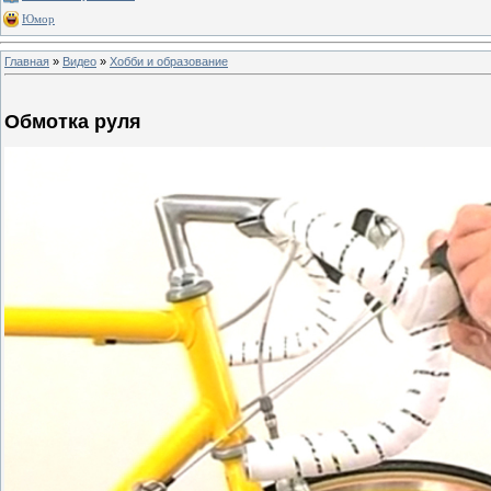
Юмор
Главная
»
Видео
»
Хобби и образование
Обмотка руля