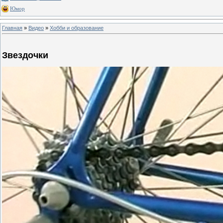
Юмор
Главная
»
Видео
»
Хобби и образование
Звездочки