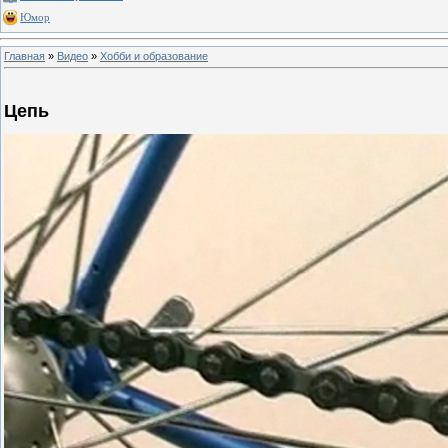
Юмор
Главная
»
Видео
»
Хобби и образование
Цепь