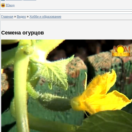
Юмор
Главная
»
Видео
»
Хобби и образование
Семена огурцов