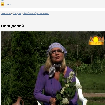
Юмор
Главная
»
Видео
»
Хобби и образование
Сельдерей