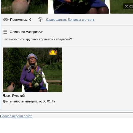
00:01
Просмотры
: 0
Садоводство. Вопросы и ответы
Описание материала
:
Как вырастить крупный корневой сельдерей?
Язык
: Русский
Длительность материала
: 00:01:42
Полная версия сайта