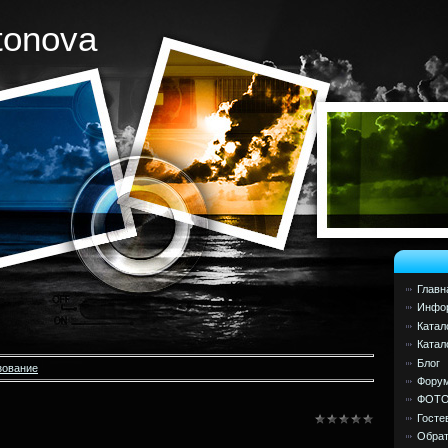
tonova
Главн
Инфор
Катал
Катал
Блог
зование
Фору
ФОТ
Госте
Обрат