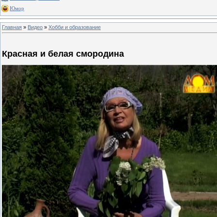
Юмор
Главная
»
Видео
»
Хобби и образование
Красная и белая смородина