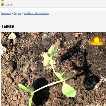
Юмор
Главная
»
Видео
»
Хобби и образование
Тыква