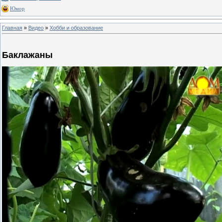
Юмор
Главная
»
Видео
»
Хобби и образование
Баклажаны