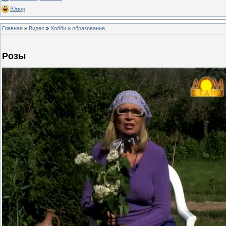
Юмор
Главная
»
Видео
»
Хобби и образование
Розы