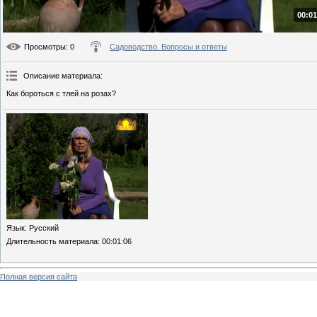
00:01
Просмотры
: 0
Садоводство. Вопросы и ответы
Описание материала
:
Как бороться с тлей на розах?
Язык
: Русский
Длительность материала
: 00:01:06
Полная версия сайта