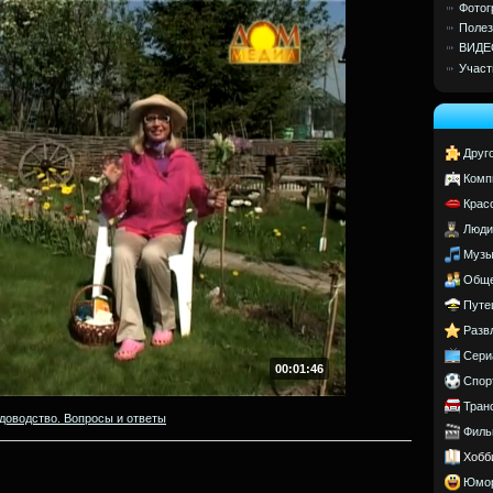
Фотог
Полез
ВИДЕ
Участ
Друг
Комп
Крас
Люди
Музы
Обще
Путе
Разв
Сери
00:01:46
Спор
Тран
доводство. Вопросы и ответы
Филь
Хобб
Юмо