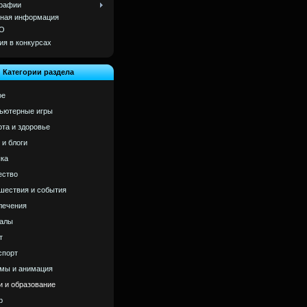
рафии
ная информация
О
ия в конкурсах
Категории раздела
ое
ьютерные игры
ота и здоровье
 и блоги
ка
ство
шествия и события
лечения
алы
т
спорт
мы и анимация
и и образование
р