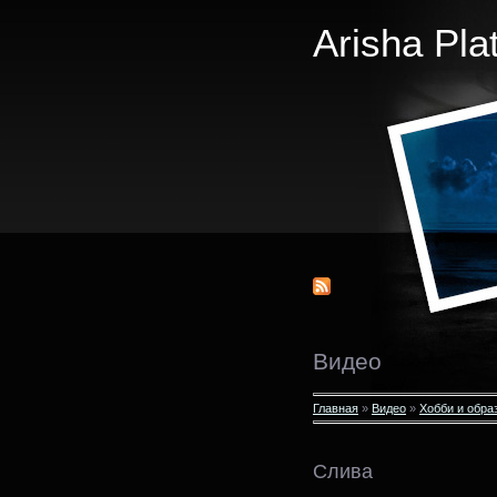
Arisha Pla
Видео
Главная
»
Видео
»
Хобби и обра
Слива