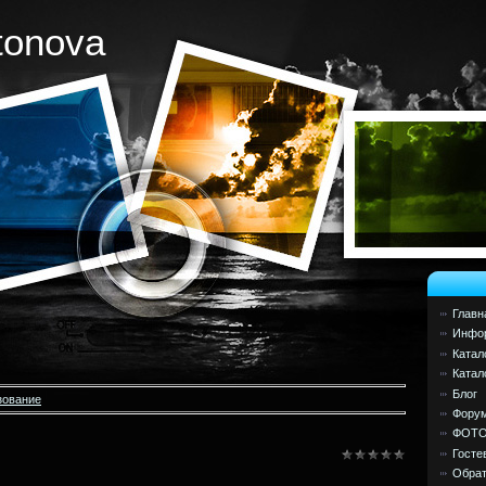
tonova
Главн
Инфор
Катал
Катал
Блог
зование
Фору
ФОТ
Госте
Обрат