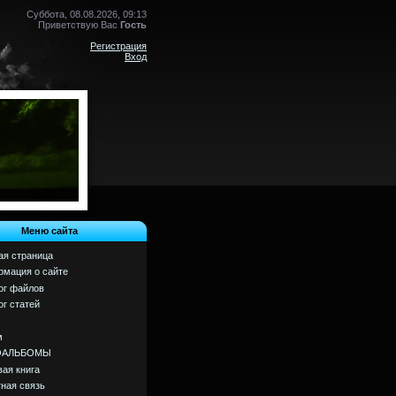
Суббота, 08.08.2026, 09:13
Приветствую Вас
Гость
Регистрация
Вход
Меню сайта
ая страница
мация о сайте
ог файлов
ог статей
м
ОАЛЬБОМЫ
вая книга
ная связь