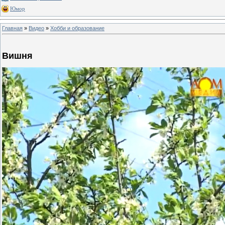
Юмор
Главная
»
Видео
»
Хобби и образование
Вишня