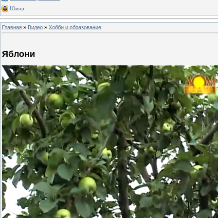
Юмор
Главная
»
Видео
»
Хобби и образование
Яблони