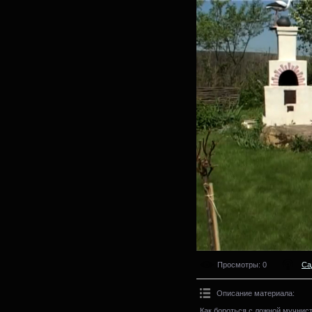
Просмотры
: 0
Са
Описание материала
:
Как бороться с ложной мучнис