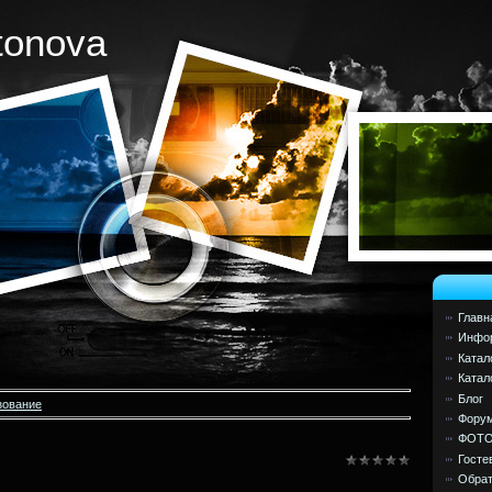
tonova
Главн
Инфор
Катал
Катал
Блог
зование
Фору
ФОТ
Госте
Обрат