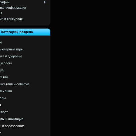
рафии
ная информация
О
ия в конкурсах
Категории раздела
ое
ьютерные игры
ота и здоровье
 и блоги
ка
ство
шествия и события
лечения
алы
т
спорт
мы и анимация
и и образование
р