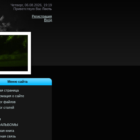
Четверг, 06.08.2026, 19:19
Приветствую Вас
Гость
Регистрация
Вход
Меню сайта
ая страница
мация о сайте
ог файлов
ог статей
м
ОАЛЬБОМЫ
вая книга
ная связь