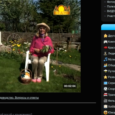
Фотог
Полез
ВИДЕ
Участ
Друг
Комп
Крас
Люди
Музы
Обще
Путе
Разв
Сери
00:02:04
Спор
Тран
доводство. Вопросы и ответы
Филь
Хобб
Юмо
той росой у крыжовника?