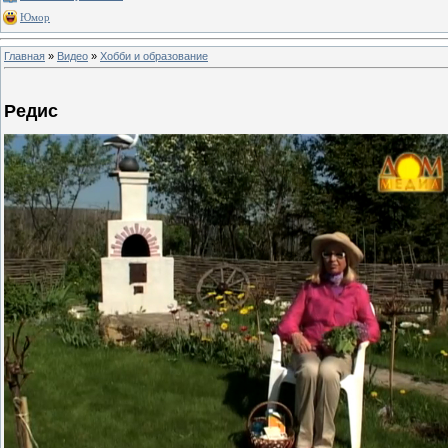
Юмор
Главная
»
Видео
»
Хобби и образование
Редис