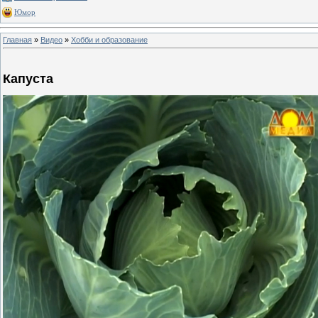
Юмор
Главная
»
Видео
»
Хобби и образование
Капуста