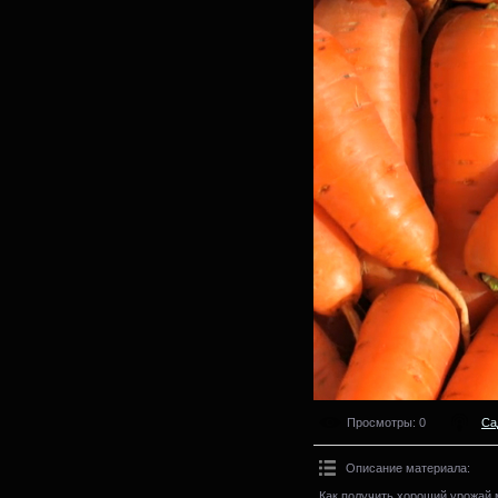
Просмотры
: 0
Са
Описание материала
:
Как получить хороший урожай 