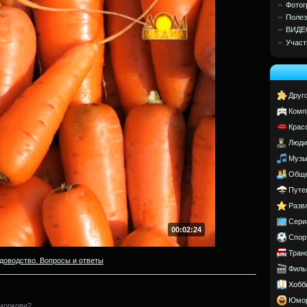
Фотог
Полез
ВИДЕ
Участ
Друг
Комп
Крас
Люди
Музы
Обще
Путе
Разв
Сери
00:02:24
Спор
Тран
доводство. Вопросы и ответы
Филь
Хобб
Юмо
моркови?