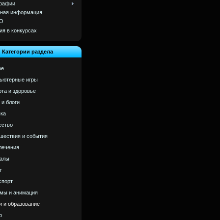
рафии
ная информация
О
ия в конкурсах
Категории раздела
ое
ьютерные игры
ота и здоровье
 и блоги
ка
ство
шествия и события
лечения
алы
т
спорт
мы и анимация
и и образование
р