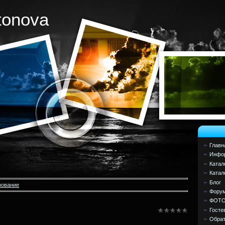
tonova
Главн
Инфор
Катал
Катал
Блог
зование
Фору
ФОТ
Госте
Обрат