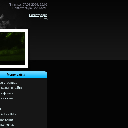
Пятница, 07.08.2026, 12:01
Приветствую Вас
Гость
Регистрация
Вход
Меню сайта
ая страница
мация о сайте
ог файлов
ог статей
м
ОАЛЬБОМЫ
вая книга
ная связь