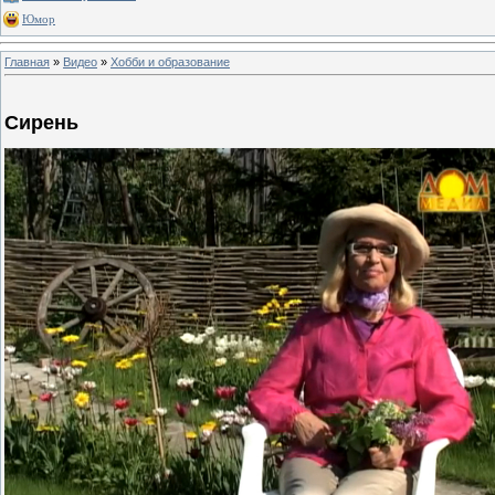
Юмор
Главная
»
Видео
»
Хобби и образование
Сирень