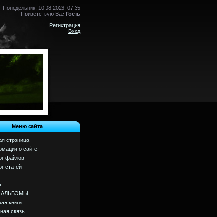
Понедельник, 10.08.2026, 07:35
Приветствую Вас
Гость
Регистрация
Вход
Меню сайта
ая страница
мация о сайте
ог файлов
ог статей
м
ОАЛЬБОМЫ
вая книга
ная связь