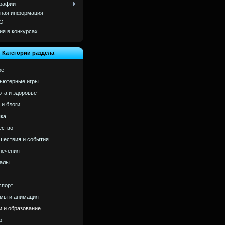
рафии
ная информация
О
ия в конкурсах
Категории раздела
ое
ьютерные игры
ота и здоровье
 и блоги
ка
ство
шествия и события
лечения
алы
т
спорт
мы и анимация
и и образование
р