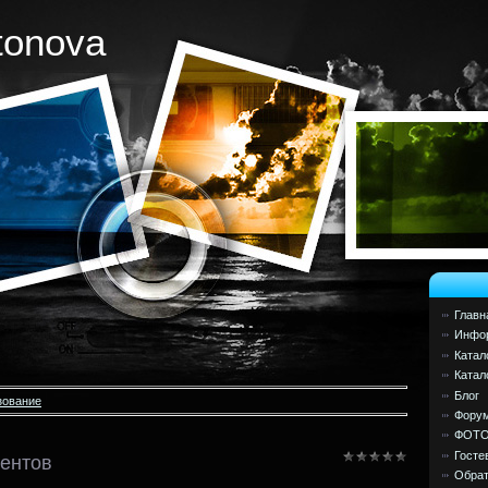
tonova
Главн
Инфор
Катал
Катал
Блог
зование
Фору
ФОТ
Госте
ентов
Обрат