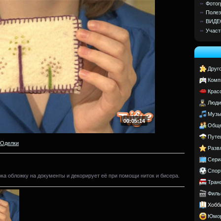
Фотог
Полез
ВИДЕ
Участ
Друг
Комп
Крас
Люди
Музы
00:05:14
Обще
Путе
Oделки
Разв
Сери
Спор
ка обложку на документы и декорирует её при помощи ниток и бисера.
Тран
Филь
Хобб
Юмо