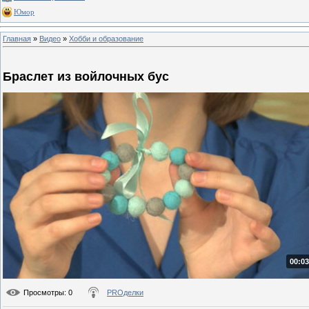
Юмор
Главная
»
Видео
»
Хобби и образование
Браслет из войлочных бус
00:03
Просмотры
: 0
PROделки