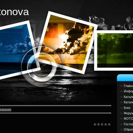
tonova
Главн
Инфор
Катал
Катал
Блог
зование
Фору
ФОТ
Госте
Обрат