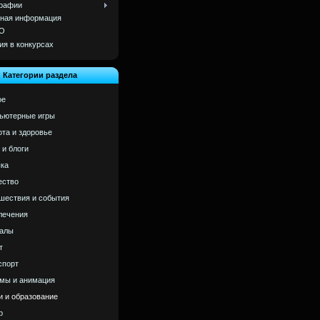
рафии
ная информация
О
ия в конкурсах
Категории раздела
ое
ьютерные игры
ота и здоровье
 и блоги
ка
ство
шествия и события
лечения
алы
т
спорт
мы и анимация
и и образование
р