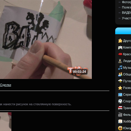
Фотог
Полез
ВИДЕ
Участ
Друг
Комп
Крас
Люди
Музы
00:01:24
Обще
Путе
Oделки
Разв
Сери
Спор
как нанести рисунок на стеклянную поверхность.
Тран
Филь
Хобб
Юмо