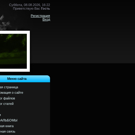
Суббота, 08.08.2026, 16:22
Приветствую Вас
Гость
Регистрация
Вход
Меню сайта
ая страница
мация о сайте
ог файлов
ог статей
м
ОАЛЬБОМЫ
вая книга
ная связь