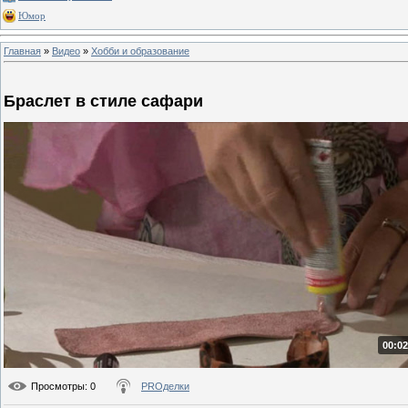
Юмор
Главная
»
Видео
»
Хобби и образование
Браслет в стиле сафари
00:02
Просмотры
: 0
PROделки