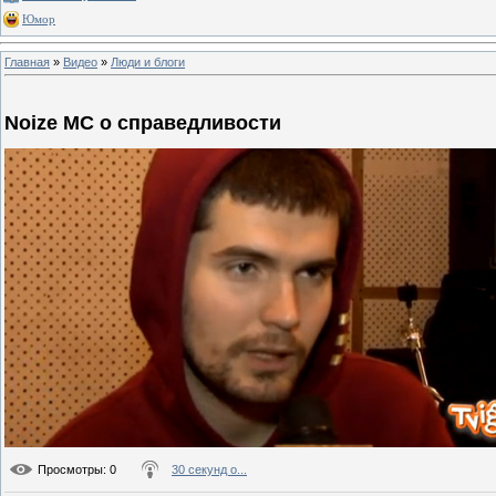
Юмор
Главная
»
Видео
»
Люди и блоги
Noize MC о справедливости
Просмотры
: 0
30 секунд о...