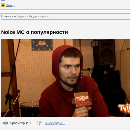
Юмор
Главная
»
Видео
»
Люди и блоги
Noize MC о популярности
Просмотры
: 0
30 секунд о...