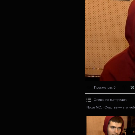
Просмотры
: 0
30 
Описание материала
:
Noize MC: «Счастье — это люб