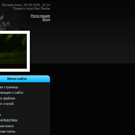
Воскресенье, 09.08.2026, 16:24
Приветствую Вас
Гость
Регистрация
Вход
Меню сайта
ая страница
мация о сайте
ог файлов
ог статей
м
ОАЛЬБОМЫ
вая книга
ная связь