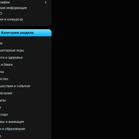
рафии
ная информация
О
ия в конкурсах
Категории раздела
ое
ьютерные игры
ота и здоровье
 и блоги
ка
ство
шествия и события
лечения
алы
т
спорт
мы и анимация
и и образование
р