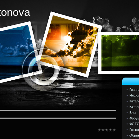
tonova
Главн
Инфор
Катал
Катал
Блог
Фору
ФОТ
Госте
Обрат