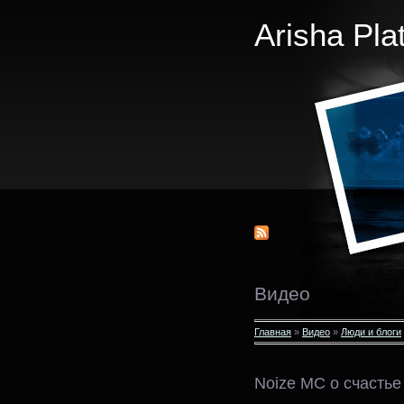
Arisha Pla
Видео
Главная
»
Видео
»
Люди и блоги
Noize MC о счастье