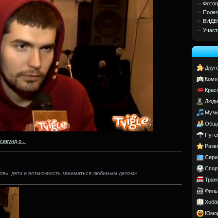
Фотог
Полез
ВИДЕ
Участ
Друг
Комп
Крас
Люди
Музы
Обще
Путе
секунд о...
Разв
Сери
Спор
овь, дети и возможность заниматься любимым делом».
Тран
Филь
Хобб
Юмо