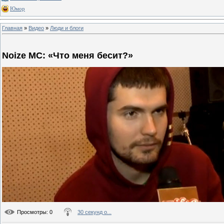
Юмор
Главная
»
Видео
»
Люди и блоги
Noize MC: «Что меня бесит?»
Просмотры
: 0
30 секунд о...