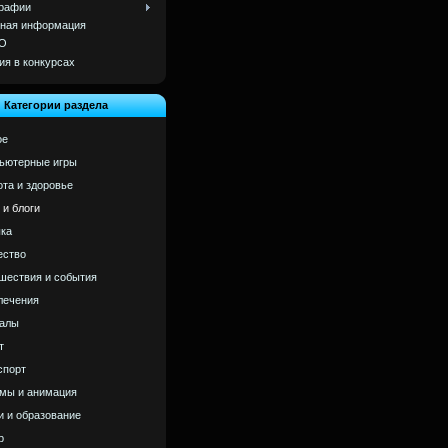
рафии
ная информация
О
ия в конкурсах
Категории раздела
ое
ьютерные игры
ота и здоровье
 и блоги
ка
ство
шествия и события
лечения
алы
т
спорт
мы и анимация
и и образование
р