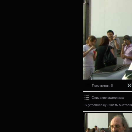
Просмотры
: 0
30 
Описание материала
:
Внутренняя сущность Анатоли