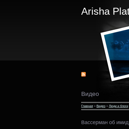
Arisha Pla
Видео
Главная
»
Видео
»
Люди и блоги
Вассерман об ими