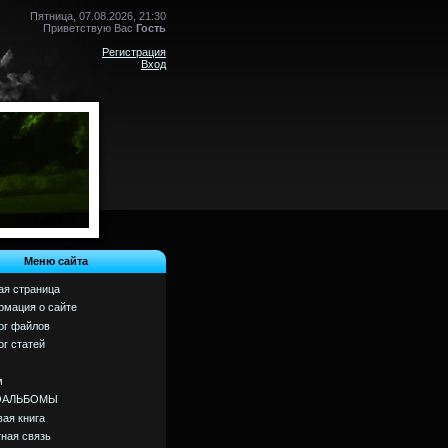
Пятница, 07.08.2026, 21:30
Приветствую Вас
Гость
Регистрация
Вход
Меню сайта
ая страница
мация о сайте
ог файлов
ог статей
м
ОАЛЬБОМЫ
вая книга
ная связь