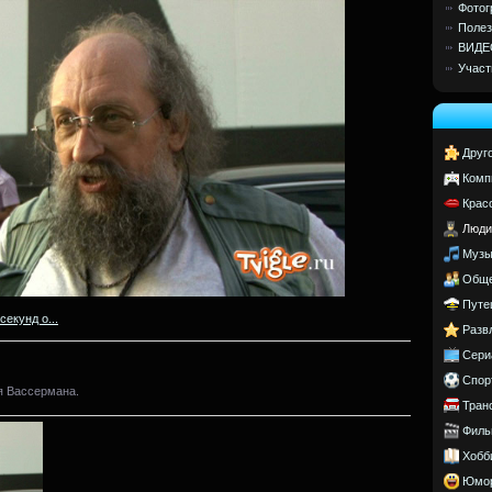
Фотог
Полез
ВИДЕ
Участ
Друг
Комп
Крас
Люди
Музы
Обще
Путе
секунд о...
Разв
Сери
Спор
я Вассермана.
Тран
Филь
Хобб
Юмо