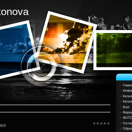
tonova
Главн
Инфор
Катал
Катал
Блог
Фору
ФОТ
Госте
дже
Обрат