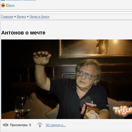
Юмор
Главная
»
Видео
»
Люди и блоги
Антонов о мечте
Просмотры
: 0
30 секунд о...