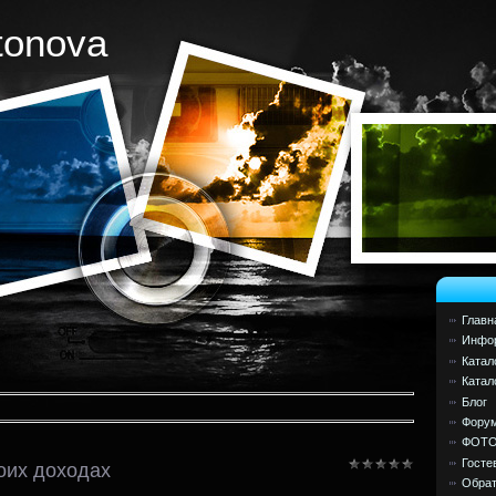
tonova
Главн
Инфор
Катал
Катал
Блог
Фору
ФОТ
Госте
оих доходах
Обрат