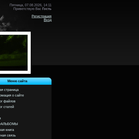
Пятница, 07.08.2026, 14:11
Приветствую Вас
Гость
Регистрация
Вход
Меню сайта
ая страница
мация о сайте
ог файлов
ог статей
м
ОАЛЬБОМЫ
вая книга
ная связь