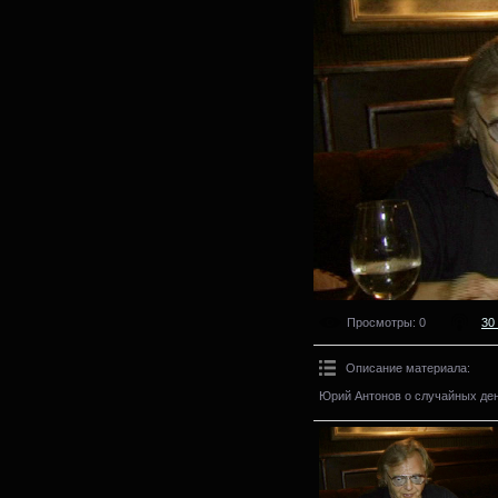
Просмотры
: 0
30 
Описание материала
:
Юрий Антонов о случайных ден