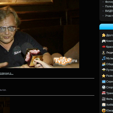
Фотог
Полез
ВИДЕ
Участ
Друг
Комп
Крас
Люди
Музы
Обще
Путе
секунд о...
Разв
Сери
Спор
ьгах.
Тран
Филь
Хобб
Юмо