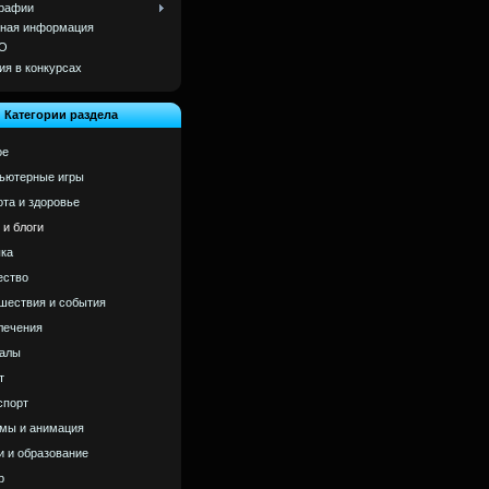
рафии
ная информация
О
ия в конкурсах
Категории раздела
ое
ьютерные игры
ота и здоровье
 и блоги
ка
ство
шествия и события
лечения
алы
т
спорт
мы и анимация
и и образование
р