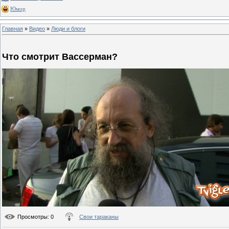
Юмор
Главная
»
Видео
»
Люди и блоги
Что смотрит Вассерман?
Просмотры
: 0
Свои тараканы