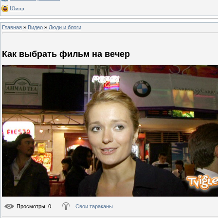
Юмор
Главная
»
Видео
»
Люди и блоги
Как выбрать фильм на вечер
Просмотры
: 0
Свои тараканы