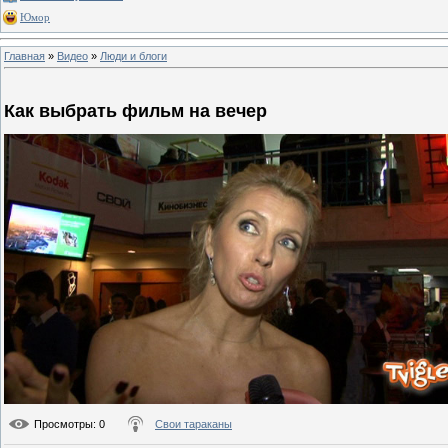
Юмор
Главная
»
Видео
»
Люди и блоги
Как выбрать фильм на вечер
Просмотры
: 0
Свои тараканы