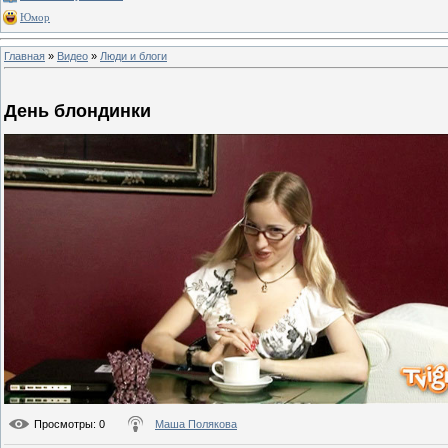
Юмор
Главная
»
Видео
»
Люди и блоги
День блондинки
Просмотры
: 0
Маша Полякова