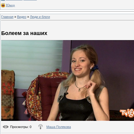
Юмор
Главная
»
Видео
»
Люди и блоги
Болеем за наших
Просмотры
: 0
Маша Полякова