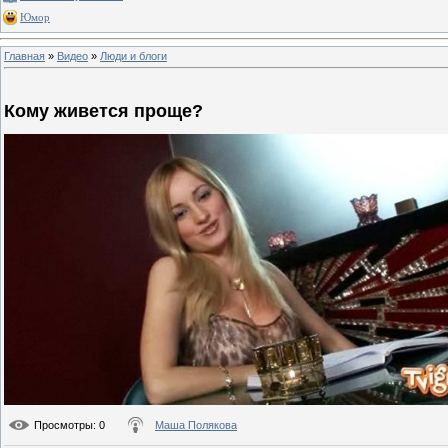
Юмор
Главная
»
Видео
»
Люди и блоги
Кому живется проще?
Просмотры
: 0
Маша Полякова