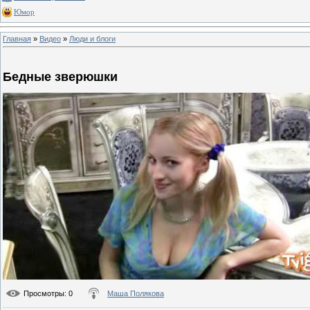
Юмор
Главная
»
Видео
»
Люди и блоги
Бедные зверюшки
Просмотры
: 0
Маша Полякова