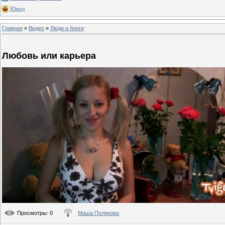
Юмор
Главная
»
Видео
»
Люди и блоги
Любовь или карьера
Просмотры
: 0
Маша Полякова