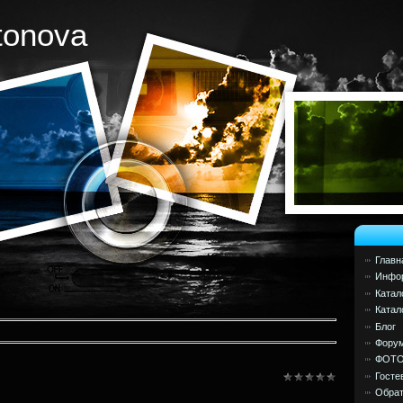
tonova
Главн
Инфор
Катал
Катал
Блог
Фору
ФОТ
Госте
Обрат