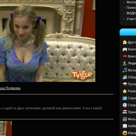
Фотог
Полез
ВИДЕ
Участ
Друг
Комп
Крас
Люди
Музы
Обще
Путе
ша Полякова
Разв
Сери
Спор
к одой из двух категории: деловой или домохозяин. А вы к какой
Тран
Филь
Хобб
Юмо