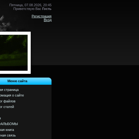
Пятница, 07.08.2026, 20:45
Приветствую Вас
Гость
Регистрация
Вход
Меню сайта
ая страница
мация о сайте
ог файлов
ог статей
м
ОАЛЬБОМЫ
вая книга
ная связь