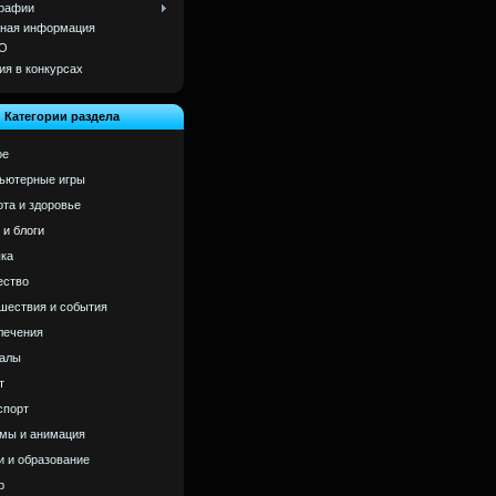
рафии
ная информация
О
ия в конкурсах
Категории раздела
ое
ьютерные игры
ота и здоровье
 и блоги
ка
ство
шествия и события
лечения
алы
т
спорт
мы и анимация
и и образование
р